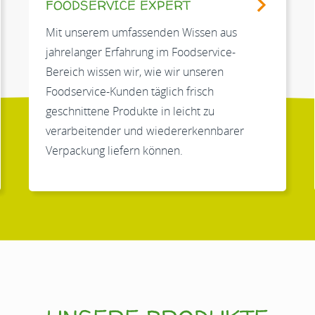
FOODSERVICE EXPERT
Mit unserem umfassenden Wissen aus
jahrelanger Erfahrung im Foodservice-
Bereich wissen wir, wie wir unseren
Foodservice-Kunden täglich frisch
geschnittene Produkte in leicht zu
verarbeitender und wiedererkennbarer
Verpackung liefern können.