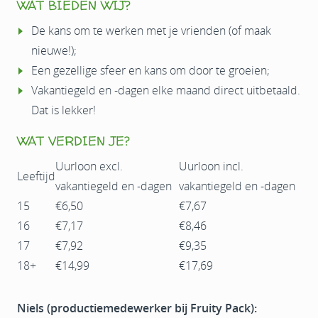
WAT BIEDEN WIJ?
De kans om te werken met je vrienden (of maak
nieuwe!);
Een gezellige sfeer en kans om door te groeien;
Vakantiegeld en -dagen elke maand direct uitbetaald.
Dat is lekker!
WAT VERDIEN JE?
Uurloon excl.
Uurloon incl.
Leeftijd
vakantiegeld en -dagen
vakantiegeld en -dagen
15
€6,50
€7,67
16
€7,17
€8,46
17
€7,92
€9,35
18+
€14,99
€17,69
Niels (productiemedewerker bij Fruity Pack):